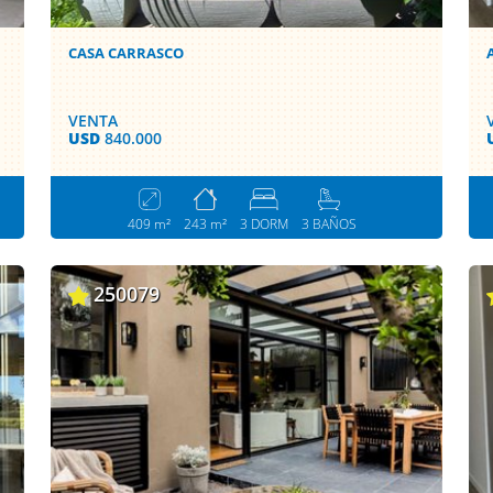
CASA CARRASCO
VENTA
USD
840.000
409 m²
243 m²
3 DORM
3 BAÑOS
250079