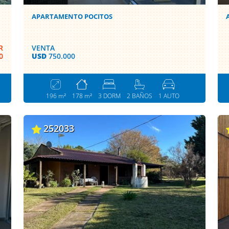
APARTAMENTO POCITOS
R
VENTA
0
USD
750.000
196 m²
178 m²
3 DORM
2 BAÑOS
1 AUTO
252033