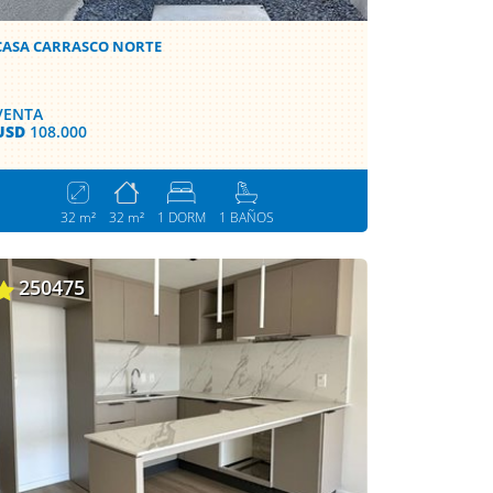
CASA CARRASCO NORTE
VENTA
USD
108.000
32 m²
32 m²
1 DORM
1 BAÑOS
250475