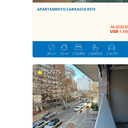
APARTAMENTO CARRASCO ESTE
ALQUILE
USD
1.55
90 m²
75 m²
3 DORM
2 BAÑOS
2 AUTO
252075