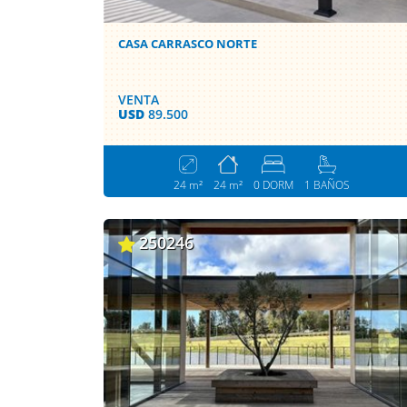
CASA CARRASCO NORTE
VENTA
USD
89.500
24 m²
24 m²
0 DORM
1 BAÑOS
250246