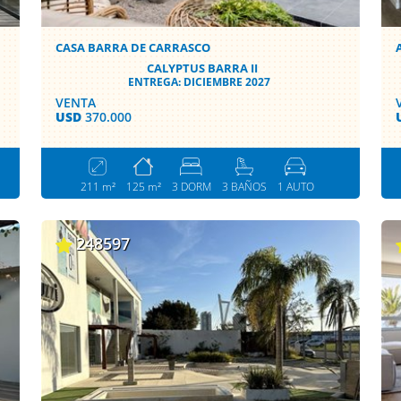
CASA BARRA DE CARRASCO
CALYPTUS BARRA II
ENTREGA: DICIEMBRE 2027
VENTA
USD
370.000
211 m²
125 m²
3 DORM
3 BAÑOS
1 AUTO
248597