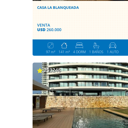
CASA LA BLANQUEADA
VENTA
USD
260.000
97 m²
141 m²
4 DORM
1 BAÑOS
1 AUTO
253248