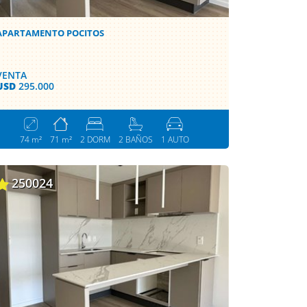
APARTAMENTO POCITOS
VENTA
USD
295.000
74 m²
71 m²
2 DORM
2 BAÑOS
1 AUTO
250024