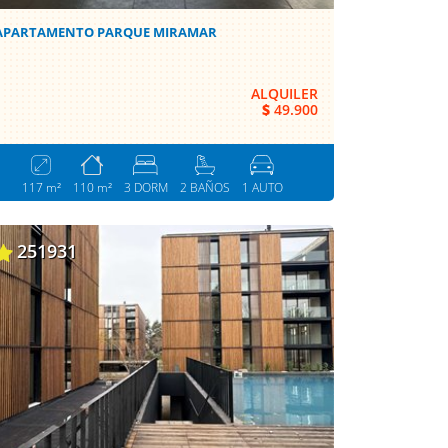
APARTAMENTO PARQUE MIRAMAR
ALQUILER
$
49.900
117 m²
110 m²
3 DORM
2 BAÑOS
1 AUTO
251931