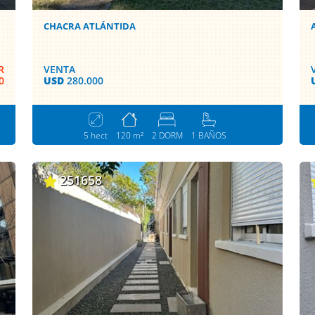
CHACRA ATLÁNTIDA
R
VENTA
0
USD
280.000
5 hect
120 m²
2 DORM
1 BAÑOS
251658