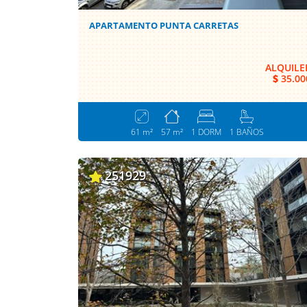
APARTAMENTO PUNTA CARRETAS
ALQUILE
$
35.00
61 m²
57 m²
1 DORM
1 BAÑOS
251929