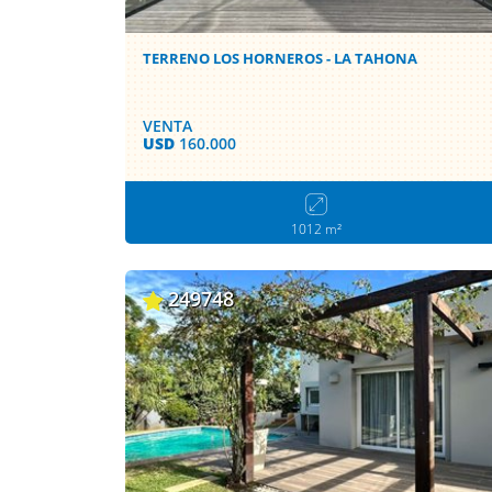
TERRENO LOS HORNEROS - LA TAHONA
VENTA
USD
160.000
1012 m²
249748