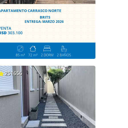
APARTAMENTO CARRASCO NORTE
BRITS
ENTREGA: MARZO 2026
VENTA
USD
303.100
85 m²
72 m²
2 DORM
2 BAÑOS
251656