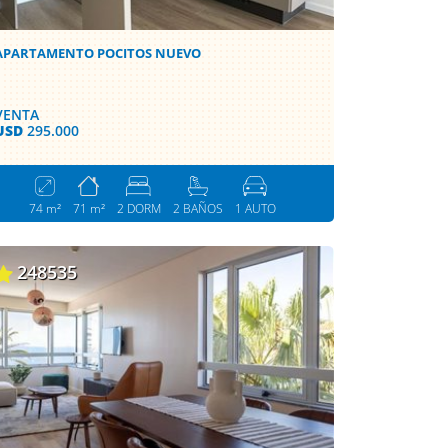
APARTAMENTO POCITOS NUEVO
VENTA
USD
295.000
74 m²
71 m²
2 DORM
2 BAÑOS
1 AUTO
248535