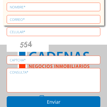
Asociado a
CASASWEB
-
REuy
CIU
-
MILUGAR
098 305 073