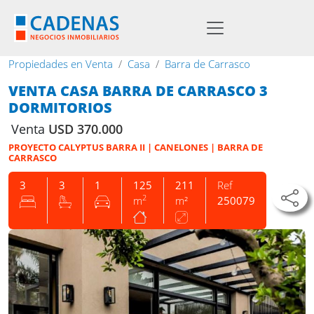
Propiedades en Venta
Casa
Barra de Carrasco
VENTA CASA BARRA DE CARRASCO 3
DORMITORIOS
Venta
USD 370.000
PROYECTO CALYPTUS BARRA II | CANELONES | BARRA DE
CARRASCO
3
3
1
125
211
Ref
2
m
m²
250079