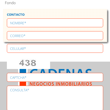
Fondo
CONTACTO
Asociado a
CASASWEB
-
REuy
CIU
-
MILUGAR