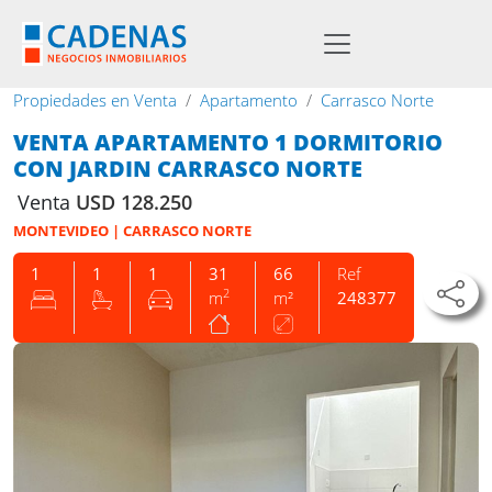
Propiedades en Venta
Apartamento
Carrasco Norte
VENTA APARTAMENTO 1 DORMITORIO
CON JARDIN CARRASCO NORTE
Venta
USD 128.250
MONTEVIDEO | CARRASCO NORTE
1
1
1
31
66
Ref
2
m
m²
248377